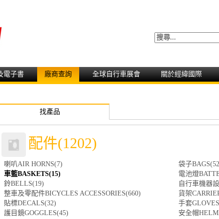
及電子書
廠商查詢
全球自行車展會
關於經緯國際
找產品
配件(1202)
喇叭AIR HORNS(7)
袋子BAGS(52
車籃BASKETS(15)
電池燈BATTER
鈴BELLS(19)
自行車機器設備B
整車及零配件BICYCLES ACCESSORIES(660)
貨架CARRIER
貼標DECALS(32)
手套GLOVES(
護目鏡GOGGLES(45)
安全帽HELME