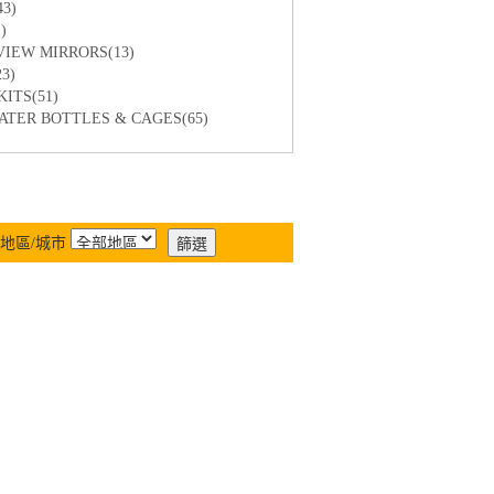
3)
)
EW MIRRORS(13)
3)
TS(51)
R BOTTLES & CAGES(65)
地區/城市