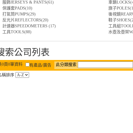
服飾JERSEYS & PANTS(61)
車鎖LOCKS(4
保護套PADS(10)
旗子POLES(1
打氣筒PUMPS(29)
後視鏡REARVI
反光片REFLECTORS(20)
鞋子SHOES(2
計速器SPEEDOMETERS (17)
工具組TOOLKI
工具TOOLS(88)
水壺及壺架WATE
搜索公司列表
共0頁0筆資料
此分類搜索
有產品/廣告
名稱排序