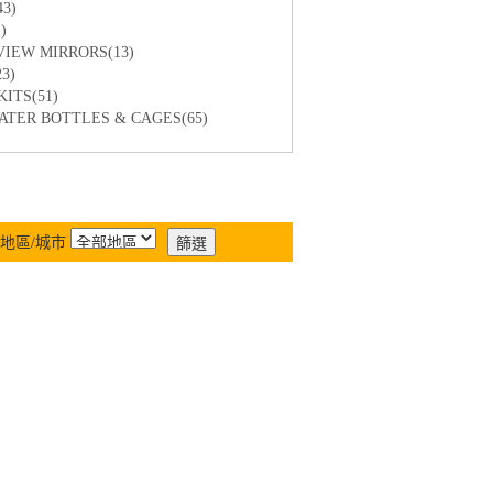
3)
)
EW MIRRORS(13)
3)
TS(51)
R BOTTLES & CAGES(65)
地區/城市