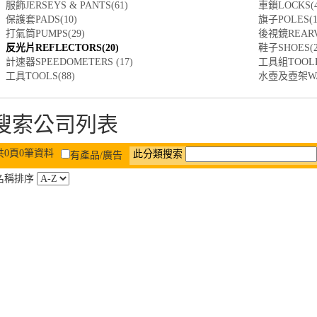
服飾JERSEYS & PANTS(61)
車鎖LOCKS(4
保護套PADS(10)
旗子POLES(1
打氣筒PUMPS(29)
後視鏡REARVI
反光片REFLECTORS(20)
鞋子SHOES(2
計速器SPEEDOMETERS (17)
工具組TOOLKI
工具TOOLS(88)
水壺及壺架WATE
搜索公司列表
共0頁0筆資料
此分類搜索
有產品/廣告
名稱排序