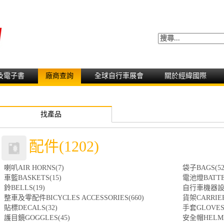
及電子書
廠商查詢
全球自行車展會
關於經緯國際
找產品
配件(1202)
喇叭AIR HORNS(7)
袋子BAGS(52
車籃BASKETS(15)
電池燈BATTER
鈴BELLS(19)
自行車機器設備B
整車及零配件BICYCLES ACCESSORIES(660)
貨架CARRIER
貼標DECALS(32)
手套GLOVES(
護目鏡GOGGLES(45)
安全帽HELME