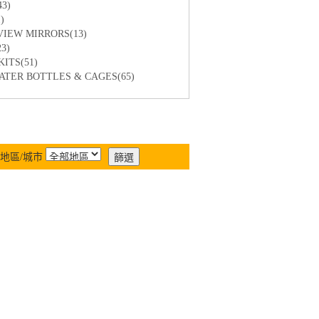
3)
)
EW MIRRORS(13)
3)
TS(51)
R BOTTLES & CAGES(65)
地區/城市