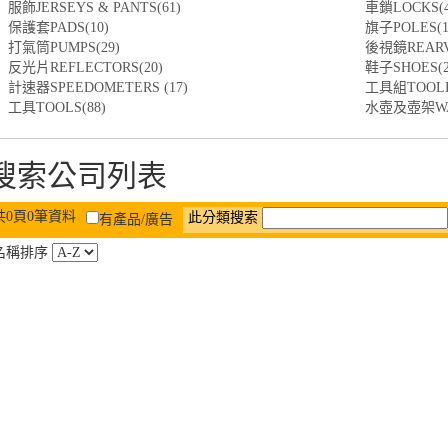
服飾JERSEYS & PANTS(61)
車鎖LOCKS(4
保護套PADS(10)
旗子POLES(1
打氣筒PUMPS(29)
後視鏡REARVI
反光片REFLECTORS(20)
鞋子SHOES(2
計速器SPEEDOMETERS (17)
工具組TOOLKI
工具TOOLS(88)
水壺及壺架WATE
搜索公司列表
共0頁0筆資料
此分類搜索
有產品/廣告
名稱排序