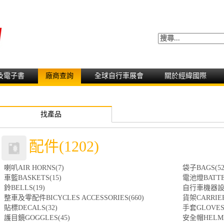
及電子書
廠商查詢
全球自行車展會
關於經緯國際
找產品
配件(1202)
喇叭AIR HORNS(7)
袋子BAGS(52
車籃BASKETS(15)
電池燈BATTER
鈴BELLS(19)
自行車機器設備B
整車及零配件BICYCLES ACCESSORIES(660)
貨架CARRIER
貼標DECALS(32)
手套GLOVES(
護目鏡GOGGLES(45)
安全帽HELME