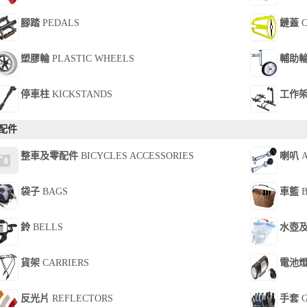
腳踏
PEDALS
鏈蓋
C
塑膠輪
PLASTIC WHEELS
輔助
停車柱
KICKSTANDS
工作
配件
整車及零配件
BICYCLES ACCESSORIES
喇叭
A
袋子
BAGS
車籃
B
鈴
BELLS
水壺
貨架
CARRIERS
電池
反光片
REFLECTORS
手套
G