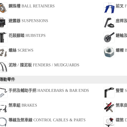
鋼珠槽
BALL RETAINERS
前叉
F
避震器
SUSPENSIONS
座桿
花鼓腳踏
HUBSTEPS
鏈輪
螺絲
SCREWS
螺帽
B
泥除 / 擋泥板
FENDERS / MUDGUARDS
傳動零件
手把及輔助手把
HANDLEBARS & BAR ENDS
豎管
S
煞車組
BRAKES
煞車
導線及煞車線
CONTROL CABLES & PARTS
碟煞
D