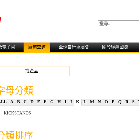
及電子書
廠商查詢
全球自行車展會
關於經緯國際
找產品
字母分類
ALL
A
B
C
D
E
F
G
H
I
J
K
L
M
N
O
P
Q
R
S
KICKSTANDS
分類排序