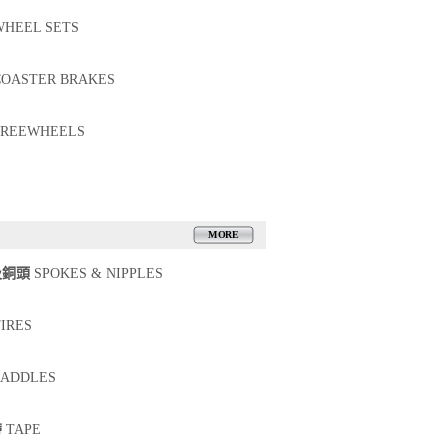
HEEL SETS
OASTER BRAKES
REEWHEELS
MORE
及銅頭
SPOKES & NIPPLES
IRES
ADDLES
帶
TAPE