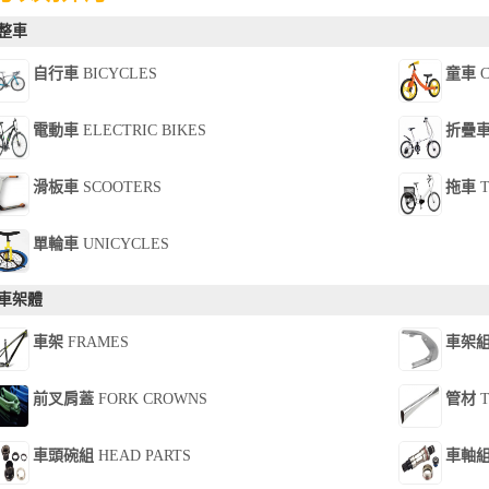
整車
自行車
BICYCLES
童車
C
電動車
ELECTRIC BIKES
折疊
滑板車
SCOOTERS
拖車
T
單輪車
UNICYCLES
車架體
車架
FRAMES
車架
前叉肩蓋
FORK CROWNS
管材
T
車頭碗組
HEAD PARTS
車軸