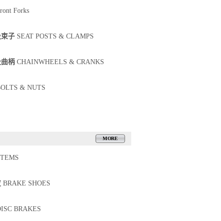
ront Forks
及束子
SEAT POSTS & CLAMPS
及曲柄
CHAINWHEELS & CRANKS
OLTS & NUTS
MORE
TEMS
皮
BRAKE SHOES
ISC BRAKES