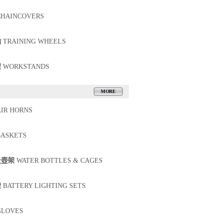
HAINCOVERS
輪
TRAINING WHEELS
架
WORKSTANDS
MORE
IR HORNS
ASKETS
及壺架
WATER BOTTLES & CAGES
燈
BATTERY LIGHTING SETS
LOVES