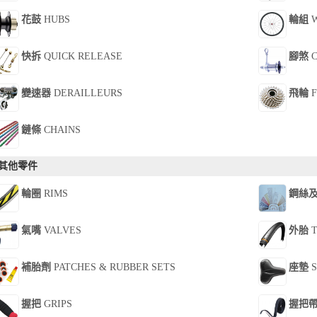
花鼓
HUBS
輪組
W
快拆
QUICK RELEASE
腳煞
C
變速器
DERAILLEURS
飛輪
F
鏈條
CHAINS
其他零件
輪圈
RIMS
鋼絲
氣嘴
VALVES
外胎
T
補胎劑
PATCHES & RUBBER SETS
座墊
S
握把
GRIPS
握把