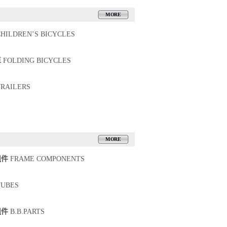
MORE
HILDREN’S BICYCLES
車
FOLDING BICYCLES
RAILERS
MORE
組件
FRAME COMPONENTS
UBES
組件
B.B.PARTS