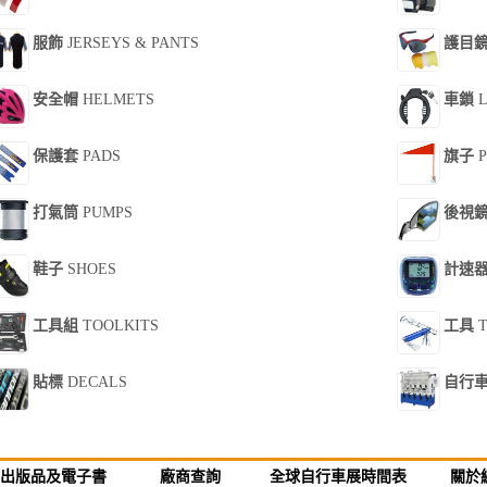
服飾
JERSEYS & PANTS
護目
安全帽
HELMETS
車鎖
L
保護套
PADS
旗子
P
打氣筒
PUMPS
後視
鞋子
SHOES
計速
工具組
TOOLKITS
工具
T
貼標
DECALS
自行
出版品及電子書
廠商查詢
全球自行車展時間表
關於