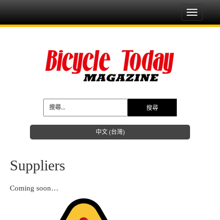
Toggle
navigati
中文 (台灣)
Suppliers
Coming soon…