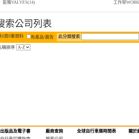
氣嘴VALVES(14)
工作架WORKS
搜索公司列表
共0頁0筆資料
此分類搜索
有產品/廣告
名稱排序
出版品及電子書
廠商查詢
全球自行車展時間表
關於
自行車採購指南
搜索公司