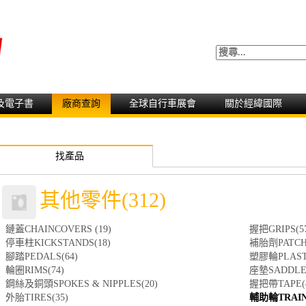
及電子書
廠商查詢
全球自行車展會
關於經緯國際
找產品
其他零件(312)
鏈蓋CHAINCOVERS (19)
握把GRIPS(5
停車柱KICKSTANDS(18)
補胎劑PATCHE
腳踏PEDALS(64)
塑膠輪PLASTI
輪圈RIMS(74)
座墊SADDLES
鋼絲及銅頭SPOKES & NIPPLES(20)
握把帶TAPE(4
外胎TIRES(35)
輔助輪TRAINI