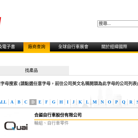
及電子書
廠商查詢
全球自行車展會
關於經緯國際
找產品
字母搜索 (請點選任意字母，前往公司英文名稱開頭為此字母的公司列表
ALL
A
B
C
D
E
F
G
H
I
J
K
L
M
N
O
P
Q
R
合謚自行車股份有限公司
輪組、自行車零件