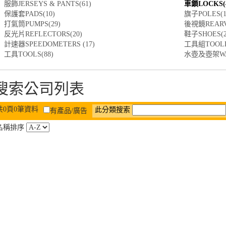
服飾JERSEYS & PANTS(61)
車鎖LOCKS(4
保護套PADS(10)
旗子POLES(1
打氣筒PUMPS(29)
後視鏡REARVI
反光片REFLECTORS(20)
鞋子SHOES(2
計速器SPEEDOMETERS (17)
工具組TOOLKI
工具TOOLS(88)
水壺及壺架WATE
搜索公司列表
共0頁0筆資料
此分類搜索
有產品/廣告
名稱排序