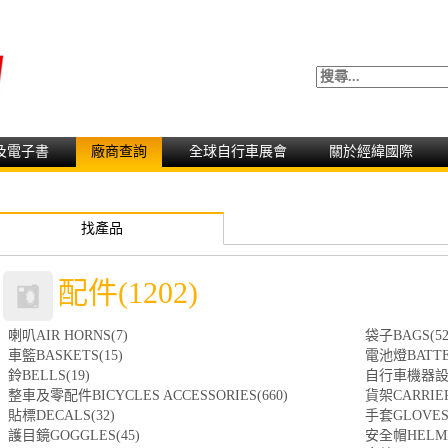
及電子書
廠商查詢
全球自行車展會
關於經緯國際
找產品
配件(1202)
喇叭AIR HORNS(7)
袋子BAGS(52
車籃BASKETS(15)
電池燈BATTER
鈴BELLS(19)
自行車機器設備B
整車及零配件BICYCLES ACCESSORIES(660)
貨架CARRIER
貼標DECALS(32)
手套GLOVES(
護目鏡GOGGLES(45)
安全帽HELME