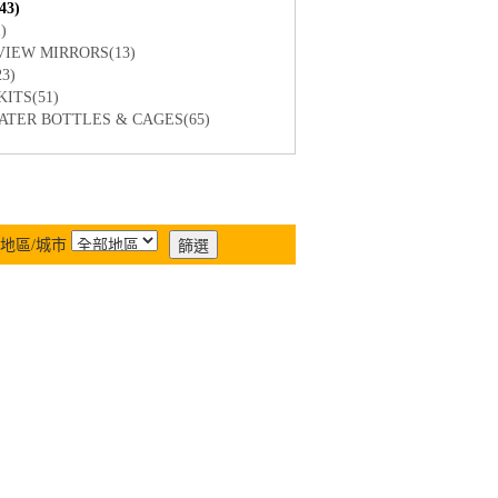
3)
)
EW MIRRORS(13)
3)
TS(51)
R BOTTLES & CAGES(65)
地區/城市