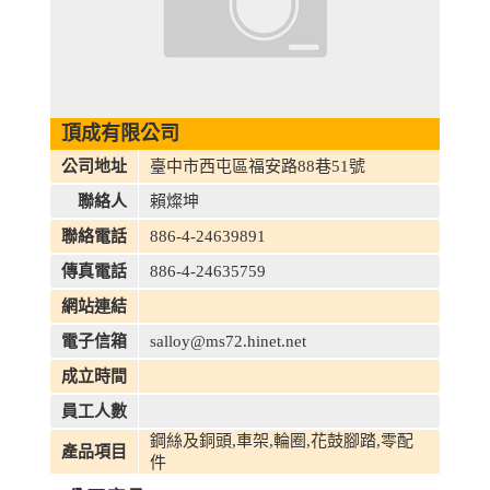
頂成有限公司
公司地址
臺中市西屯區福安路88巷51號
聯絡人
賴燦坤
聯絡電話
886-4-24639891
傳真電話
886-4-24635759
網站連結
電子信箱
salloy@ms72.hinet.net
成立時間
員工人數
鋼絲及銅頭,車架,輪圈,花鼓腳踏,零配
產品項目
件