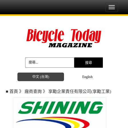
Toggle
navigati
中文 (台灣)
English
■
首頁
》
廠商查詢
》
享勵企業責任有限公司(享勵工業)