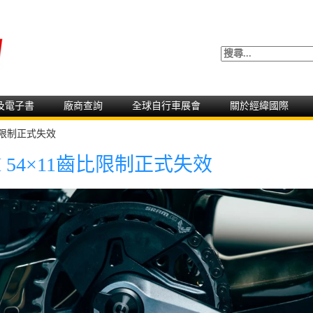
及電子書
廠商查詢
全球自行車展會
關於經緯國際
齒比限制正式失效
 54×11齒比限制正式失效