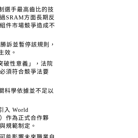
限制選手最高齒比的技
過SRAM方面長期反
組件市場競爭造成不
M勝訴並暫停該規則，
生效。
突破性意義」，法院
必須符合競爭法要
相關科學依據並不足以
議引入
World
GI）作為正式合作夥
與規範制定。
可能影響未來職業自