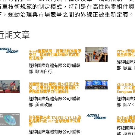
行車技術規範的制定模式，特別是在高性能零組件與
下，運動治理與市場競爭之間的界線正被重新定義。
近期文章
Accell重整破局！荷蘭法院准暫停
PPWR新
支付 歐洲自行車巨頭正式啟動
盟全面強化
司法程序
經緯國際
經緯國際媒體有限公司/編輯
部 歐盟《包
部 歐洲自行...
美國新版301關稅7月24日正式生
ZEG BIK
效 台灣自行車實際影響有限、
幕 ZEG
高階產品競爭力可望維持
European B
經緯國際媒體有限公司/編輯
經緯國際
部 美國政府...
部 圖/ZE.
信任驅動未來 TAIPEI CYCLE啟
DuTech擬收
動品牌升級 2027全球徵展正式展
國反壟斷審
開
經緯國際
經緯國際媒體有限公司/編輯
部 擁有Ha.