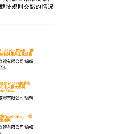
競技規則交錯的情況
規8月12日正式適用 歐
包裝減量與回收規範
媒體有限公司/編輯
...
E SHOW 2026圓滿落
宣布未來擴大參與
ike Show
媒體有限公司/編輯
..
購Accell Group 德
查過關
媒體有限公司/編輯
..