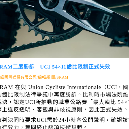
SRAM二度勝訴 UCI 54×11齒比限制正式失效
緯國際媒體有限公司/編輯部 圖/SRAM
SRAM
在與
Union Cycliste Internationale
（UCI，
的齒比限制法律爭議中再度勝訴。比利時市場法院維
裁決，認定UCI所推動的職業公路賽「最大齒比 54×
序上違反透明、客觀與非歧視原則，因此正式失效。
該判決同時要求UCI需於24小時內公開聲明，確認
執行效力，等同終止該項技術規範。