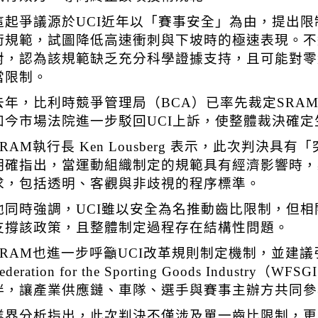
這起爭議源於UCI近年以「賽事安全」為由，提出
術規範，試圖降低高速衝刺與下坡時的極速表現。不
對，認為該規範缺乏充分科學證據支持，且可能對零
當限制。
去年，比利時競爭管理局（BCA）已率先裁定SRA
如今市場法院進一步駁回UCI上訴，使整體裁決確定
SRAM執行長
Ken Lousberg
表示，此次判決具有「
明確指出，當運動組織制定的規範具有經濟影響時，
求，包括透明、客觀與非歧視的程序標準。
他同時強調，UCI雖以安全為名推動齒比限制，但
支撐該政策，且整體制定過程存在結構性問題。
SRAM也進一步呼籲UCI改革規則制定機制，並建
ederation for the Sporting Goods Industry
（WFS
伴，讓產業供應鏈、車隊、選手與賽事主辦方共同參
業界分析指出，此次判決不僅涉及單一齒比限制，更