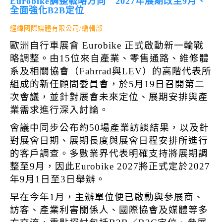
Eurobike調整戰略方向 2027年展期改至9月、
全面強化B2B定位
經緯國際媒體有限公司/編輯部
歐洲自行車展會
Eurobike
正式啟動新一輪戰
略調整。由15位來自產業、零售通路、維修體
系及相關協會（Fahrrad與LEV）的高階代表所
組成的新任顧問委員會，於5月19日召開第二
次會議，並針對展會未來定位、展期安排與產
業需求進行深入討論。
會議中同步公布約50場產業訪談結果，以及針
對展會日期、展期長度與展會日程安排所進行
的客戶調查。多數業界代表明確支持將展期調
整至9月，因此Eurobike 2027將正式定於2027
年9月1日至3日舉辦。
早在今年1月，主辦單位便已啟動與參展商、
訪客、產業利害關係人、國際協會及媒體等多