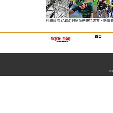
經緯國際 (ABM)的使命是秉持專業、
首頁
本網