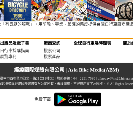
熱情做「有貢獻的服務」，用前瞻、專業、嚴謹的態度提供台灣自行車廠商產
出版品及電子書
廠商查詢
全球自行車展時間表
關於
自行車採購指南
搜索公司
展覽專刊
搜索產品
經緯國際媒體有限公司 | Asia Bike Media(ABM)
臺中市西屯區市政北一路21號11樓之3 | 聯絡專線：04 - 2251-7098 |
biktoday@ms25.hinet.net
站版權屬經緯國際媒體有限公司所有，未經同意，不得擅用文字及圖樣。 © All Rights Reserv
免費下載