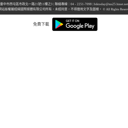
臺中市西屯區市政北一路21號11樓之3 | 聯絡專線：04 - 2251-7098 |
biktoday@ms25.hinet.net
站版權屬經緯國際媒體有限公司所有，未經同意，不得擅用文字及圖樣。 © All Rights Reserv
免費下載