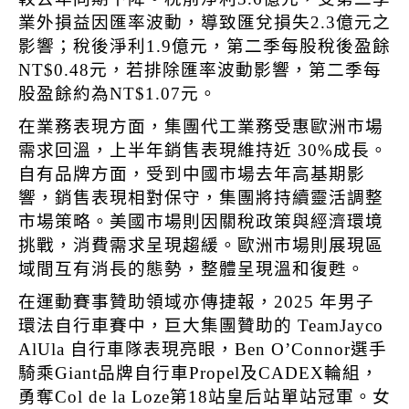
業外損益因匯率波動，導致匯兌損失2.3億元之
影響；稅後淨利1.9億元，第二季每股稅後盈餘
NT$0.48元，若排除匯率波動影響，第二季每
股盈餘約為NT$1.07元。
在業務表現方面，集團代工業務受惠歐洲市場
需求回溫，上半年銷售表現維持近 30%成長。
自有品牌方面，受到中國市場去年高基期影
響，銷售表現相對保守，集團將持續靈活調整
市場策略。美國市場則因關稅政策與經濟環境
挑戰，消費需求呈現趨緩。歐洲市場則展現區
域間互有消長的態勢，整體呈現溫和復甦。
在運動賽事贊助領域亦傳捷報，2025 年男子
環法自行車賽中，巨大集團贊助的 TeamJayco
AlUla 自行車隊表現亮眼，Ben O’Connor選手
騎乘Giant品牌自行車Propel及CADEX輪組，
勇奪Col de la Loze第18站皇后站單站冠軍。女